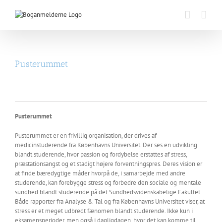
Skip
to
content
Pusterummet
Pusterummet
Pusterummet er en frivillig organisation, der drives af
medicinstuderende fra Københavns Universitet. Der ses en udvikling
blandt studerende, hvor passion og fordybelse erstattes af stress,
præstationsangst og et stadigt højere forventningspres. Deres vision er
at finde bæredygtige måder hvorpå de, i samarbejde med andre
studerende, kan forebygge stress og forbedre den sociale og mentale
sundhed blandt studerende på det Sundhedsvidenskabelige Fakultet.
Både rapporter fra Analyse & Tal og fra Københavns Universitet viser, at
stress er et meget udbredt fænomen blandt studerende. Ikke kun i
eksamensperioder, men også i dagligdagen, hvor det kan komme til