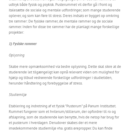
udtryk både fysisk og psykisk. Pusterummet vil derfor gå i front og
italesætte de sociale og mentale udfordringer, som mange studerende
oplever, og som kan føre til stress. Deres indsats er bygget op omkring
tre rammer: De fysiske rammer, de mentale rammer og de sociale
rammer. Inden for disse tre rammer har de planlagt mange forskellige
projekter:
1) Fysiske rammer
Oplysning
Skabe mere opmærksomhed via bedre oplysning. Dette skal sikre at de
studerende let tilgængeligt kan opnå relevant viden om mulighed for
hjælp og tilbud vedrørende forskellige udfordringer i studietiden,
herunder håndtering og forebyggelse af stress.
Studiemiljø
Etablering og indretning af et fysisk ”Pusterum” på Panum Instituttet.
Rummet fungerer som et hvilerum/stillerum, der opfordrer til ro og
afslapning, som de studerende kan benytte, hvis de netop har brug for
et pusterum i hverdagen. Derudover skabes der et mere
imødekommende studiemiljø vha. gratis ørepropper. Du kan finde