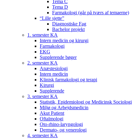
Tema C
Tema D
Farmakologi (går på tværs af temaerne)
“Lille sjette”
Diagnostiske Fag
Bachelor projekt
1. semester KA
Intern medicin og kirurgi
Farmakologi
EKG
Supplerende bøger
2. semester KA
Anæstesiologi
Intern medicin
Klinisk farmakologi og terapi
Kirurgi
Supplerende
3. semester KA
Statistik, Epidemiologi og Medicinsk Sociologi
Miljø og Arbejdsmedicin
Akut Patient
Oftalmologi
Oto-rhino-laryngologi
Dermato- og venerologi
4. semester KA