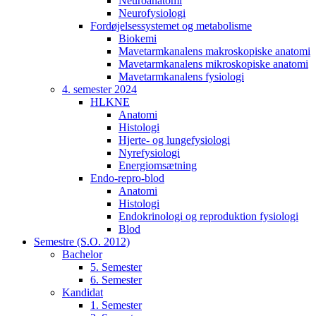
Neuroanatomi
Neurofysiologi
Fordøjelsessystemet og metabolisme
Biokemi
Mavetarmkanalens makroskopiske anatomi
Mavetarmkanalens mikroskopiske anatomi
Mavetarmkanalens fysiologi
4. semester 2024
HLKNE
Anatomi
Histologi
Hjerte- og lungefysiologi
Nyrefysiologi
Energiomsætning
Endo-repro-blod
Anatomi
Histologi
Endokrinologi og reproduktion fysiologi
Blod
Semestre (S.O. 2012)
Bachelor
5. Semester
6. Semester
Kandidat
1. Semester