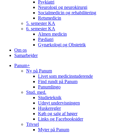
Psykiatri
Neurologi og neurokirurgi
Socialmedicin og rehabilitering
Retsmedicin
5. semester KA
6. semester KA
Almen medicin
Pædiatri
Gynækologi og Obstetrik
Om os
Samarbejder
Panum+
Ny på Panum
Livet som medicinstuderende
Find rundt på Panum
Panumlingo
Stud. med.
Studieteknik
Udnyt undervisningen
Huskeregler
Køb og salg af bøger
Links og Facebooksider
Trivsel
Myter på Panum