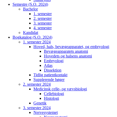
Semestre (S.O. 2024)
Bachelor
1. semester
2. semester
3. semester
4. semester
Kandidat
Bogkatalog (S.O. 2024)
1. semester 2024
Hoved, hals, bevægeapparatet, og embryologi
Bevægeapparatets anatomi
Hovedets og halsens anatomi
Embryologi
Atlas
Dissektion
Tidlig patientkontakt
Supplerende bøger
2. semester 2024
Medicinsk celle- og vævsbiologi
Cellebiologi
Histologi
Genetik
3. semester 2024
Nervesystemet