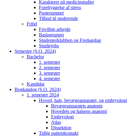
Karakterer på medicinstudiet
Forebyggelse af stress
Pusterummet
Tilbud til studerende
Fritid
Frivilligt arbejde
Basisgrupper
Studenterklubben og Fredagsbar
Studiejobs
Semestre (S.O. 2024)
Bachelor
1. semester
2. semester
3. semester
4. semester
Kandidat
Bogkatalog (S.O. 2024)
1. semester 2024
Hoved, hals, bevægeapparatet, og embryologi
Bevægeapparatets anatomi
Hovedets og halsens anatomi
Embryologi
Atlas
Dissektion
Tidlig patientkontakt