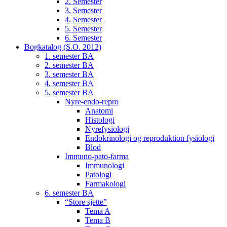
2. Semester
3. Semester
4. Semester
5. Semester
6. Semester
Bogkatalog (S.O. 2012)
1. semester BA
2. semester BA
3. semester BA
4. semester BA
5. semester BA
Nyre-endo-repro
Anatomi
Histologi
Nyrefysiologi
Endokrinologi og reproduktion fysiologi
Blod
Immuno-pato-farma
Immunologi
Patologi
Farmakologi
6. semester BA
“Store sjette”
Tema A
Tema B