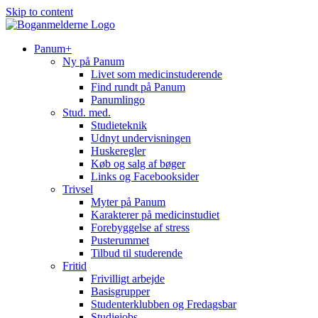
Skip to content
Panum+
Ny på Panum
Livet som medicinstuderende
Find rundt på Panum
Panumlingo
Stud. med.
Studieteknik
Udnyt undervisningen
Huskeregler
Køb og salg af bøger
Links og Facebooksider
Trivsel
Myter på Panum
Karakterer på medicinstudiet
Forebyggelse af stress
Pusterummet
Tilbud til studerende
Fritid
Frivilligt arbejde
Basisgrupper
Studenterklubben og Fredagsbar
Studiejobs