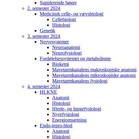
Supplerende bøger
2. semester 2024
Medicinsk celle- og vævsbiologi
Cellebiologi
Histologi
Genetik
3. semester 2024
Nervesystemet
Neuroanatomi
Neurofysiologi
Fordøjelsessystemet og metabolisme
Biokemi
Mavetarmkanalens makroskopiske anatomi
Mavetarmkanalens mikroskopiske anatomi
Mavetarmkanalens fysiologi
4. semester 2024
HLKNE
Anatomi
Histologi
Hjerte- og lungefysiologi
Nyrefysiologi
Energiomsætning
Endo-repro-blod
Anatomi
Histologi