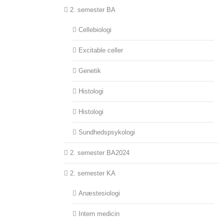
2. semester BA
Cellebiologi
Excitable celler
Genetik
Histologi
Histologi
Sundhedspsykologi
2. semester BA2024
2. semester KA
Anæstesiologi
Intern medicin