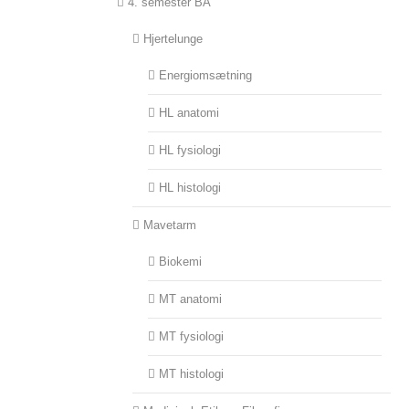
4. semester BA
Hjertelunge
Energiomsætning
HL anatomi
HL fysiologi
HL histologi
Mavetarm
Biokemi
MT anatomi
MT fysiologi
MT histologi