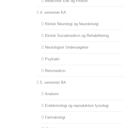
Medicinsk Etik og Filosofi
4. semester KA
Klinisk Neurologi og Neurokirurgi
Klinisk Socialmedicin og Rehabilitering
Neurologisk Undersøgelse
Psykiatri
Retsmedicin
5. semester BA
Anatomi
Endokrinologi og reproduktion fysiologi
Farmakologi