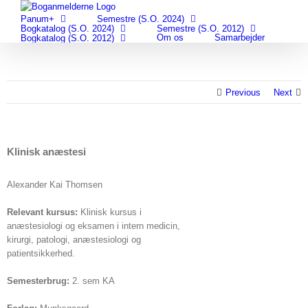
Skip
Panum+
Semestre (S.O. 2024)
to
Bogkatalog (S.O. 2024)
Semestre (S.O. 2012)
content
Om os
Samarbejder
Bogkatalog (S.O. 2012)
Previous
Next
Klinisk anæstesi
Alexander Kai Thomsen
Relevant kursus:
Klinisk kursus i
anæstesiologi og eksamen i intern medicin,
kirurgi, patologi, anæstesiologi og
patientsikkerhed.
Semesterbrug:
2. sem KA