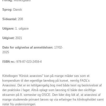
Forlag:
Munksgaard
Sprog:
Dansk
Sideantal:
208
Udgave:
1. udgave
Udgivet:
2021
Dato for udgivelse af anmeldelsen:
17/02-
2025
ISBN nr.:
978-87-023-2459-4
Kittelbogen ‘Klinisk anæstesi” kan på mange måder ses som et
kompendium til den egentlige lærebog på kurset, nemlig FADL’s
Anæstesi. Det er en lettilgængelig bog med både teori og beskrivelser af
det praktiske i faget. Altså oplagt som læsning til både den skriftlige
eksamen på 8. semester og OSCE. Den lider dog lidt af, at anæstesi af
mange studerende primært læses op via erfaringer fra klinikopholdet samt
noter fra undervisningen.