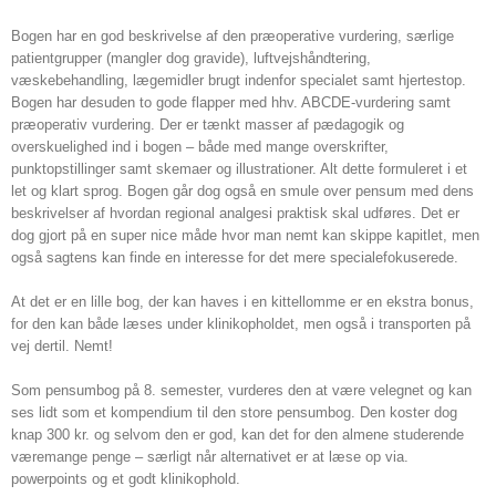
Bogen har en god beskrivelse af den præoperative vurdering, særlige
patientgrupper (mangler dog gravide), luftvejshåndtering,
væskebehandling, lægemidler brugt indenfor specialet samt hjertestop.
Bogen har desuden to gode flapper med hhv. ABCDE-vurdering samt
præoperativ vurdering. Der er tænkt masser af pædagogik og
overskuelighed ind i bogen – både med mange overskrifter,
punktopstillinger samt skemaer og illustrationer. Alt dette formuleret i et
let og klart sprog. Bogen går dog også en smule over pensum med dens
beskrivelser af hvordan regional analgesi praktisk skal udføres. Det er
dog gjort på en super nice måde hvor man nemt kan skippe kapitlet, men
også sagtens kan finde en interesse for det mere specialefokuserede.
At det er en lille bog, der kan haves i en kittellomme er en ekstra bonus,
for den kan både læses under klinikopholdet, men også i transporten på
vej dertil. Nemt!
Som pensumbog på 8. semester, vurderes den at være velegnet og kan
ses lidt som et kompendium til den store pensumbog. Den koster dog
knap 300 kr. og selvom den er god, kan det for den almene studerende
væremange penge – særligt når alternativet er at læse op via.
powerpoints og et godt klinikophold.