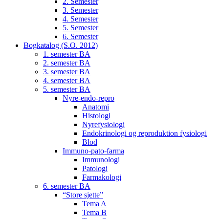
2. Semester
3. Semester
4. Semester
5. Semester
6. Semester
Bogkatalog (S.O. 2012)
1. semester BA
2. semester BA
3. semester BA
4. semester BA
5. semester BA
Nyre-endo-repro
Anatomi
Histologi
Nyrefysiologi
Endokrinologi og reproduktion fysiologi
Blod
Immuno-pato-farma
Immunologi
Patologi
Farmakologi
6. semester BA
“Store sjette”
Tema A
Tema B