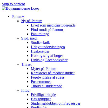
Skip to content
Panum+
Ny på Panum
Livet som medicinstuderende
Find rundt på Panum
Panumlingo
Stud. med.
Studieteknik
Udnyt undervisningen
Huskeregler
Køb og salg af bøger
Links og Facebooksider
Trivsel
Myter på Panum
Karakterer på medicinstudiet
Forebyggelse af stress
Pusterummet
Tilbud til studerende
Fritid
Frivilligt arbejde
Basisgrupper
Studenterklubben og Fredagsbar
Studiejobs