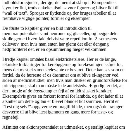
indholdsfortegnelse, der gør det nemt at slå op i. Kompendiets
layout er fint, trods enkelte afsnit savner figurer og bliver lidt til
”wall of text”. Sproget er flydende og der bruges tabeller til at
fremhæve vigtige pointer, formler og eksempler.
De første to kapitler giver en blid introduktion til
membranpotentialet samt neuroner og gliaceller, og begge dele
skulle gerne i hvert fald delvist være repetition fra 2. semesters
cellevæv, men hvis man enten har glemt det eller dengang
nedprioriteret det, er en opsummering meget velkommen.
I tredje kapitel omtales basal elektricitetslære. Her er de lange,
tekniske forklaringer fra lærebøgerne og forelæsningen skåret fra,
mens det mest eksamensrelevante er bevaret. Dette kan ses som en
fordel, da de færreste af os drømmer om at blive el-ingenør ved
siden af medicinstudiet, men hvis man ønsker en grundforståelse for
principperne, skal man måske lede andetsteds. Ærgerligt er det, at
der i nogle af de
basale
ting er fejl af en lidt sjusket karakter.
Eksempelvis gives en forkert formel for lambda, og det lader til at
afsnittet om dette og tau er blevet blandet lidt sammen. Hertil er
”Test dig selv!”-opgaverne en pragtfuld ide, men også de trænger
desværre til at blive læst igennem en gang mere for taste- og
regnefejl.
Afsnittet om aktionspotentialet er udmærket, og særligt kapitlet om