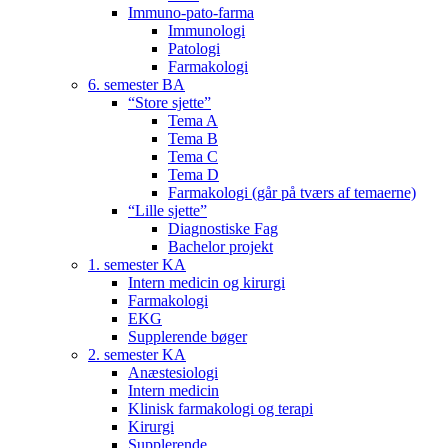
Immuno-pato-farma
Immunologi
Patologi
Farmakologi
6. semester BA
“Store sjette”
Tema A
Tema B
Tema C
Tema D
Farmakologi (går på tværs af temaerne)
“Lille sjette”
Diagnostiske Fag
Bachelor projekt
1. semester KA
Intern medicin og kirurgi
Farmakologi
EKG
Supplerende bøger
2. semester KA
Anæstesiologi
Intern medicin
Klinisk farmakologi og terapi
Kirurgi
Supplerende