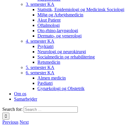
3. semester KA
Statistik, Epidemiologi og Medicinsk Sociologi
Miljø og Arbejdsmedicin
Akut Patient
Oftalmologi
Oto-rhino-laryngologi
Dermato- og venerologi
4. semester KA
Psykiatri
Neurologi og neurokirurgi
Socialmedicin og rehabilitering
Retsmedicin
5. semester KA
6. semester KA
Almen medicin
Pædiatri
Gynækologi og Obstetrik
Om os
Samarbejder
Search for:
Previous
Next