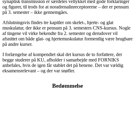
synaptisk transmission er særdeles vellykket med gode forklaringer
og figurer, til trods for at noradrenalinreceptorerne – der er pensum
på 3. semester – ikke gennemgåes.
Afslutningsvis findes tre kapitler om skelet-, hjerte- og glat
muskulatur, der ikke er pensum på 3. semesters CNS-kursus. Nogle
af tingene vil virke bekendte fra 2. semester og derudover vil
afsnittet om både glat- og hjertemuskulatur formentlig være brugbare
på andre kurser.
I forlængelse af kompendiet skal det kursus de to forfattere, der
begge studerer på KU, afholder i samarbejde med FORNIKS
anbefales, hvis de igen får stablet det på benene. Det var vældig
eksamensrelevant – og der var snøfler.
Bedømmelse