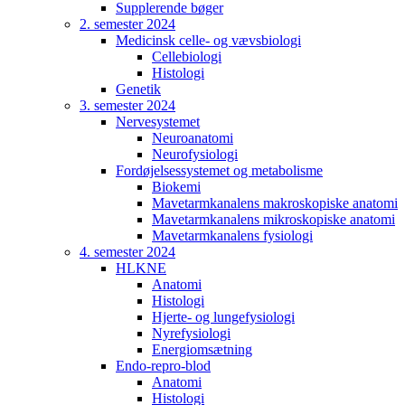
Supplerende bøger
2. semester 2024
Medicinsk celle- og vævsbiologi
Cellebiologi
Histologi
Genetik
3. semester 2024
Nervesystemet
Neuroanatomi
Neurofysiologi
Fordøjelsessystemet og metabolisme
Biokemi
Mavetarmkanalens makroskopiske anatomi
Mavetarmkanalens mikroskopiske anatomi
Mavetarmkanalens fysiologi
4. semester 2024
HLKNE
Anatomi
Histologi
Hjerte- og lungefysiologi
Nyrefysiologi
Energiomsætning
Endo-repro-blod
Anatomi
Histologi