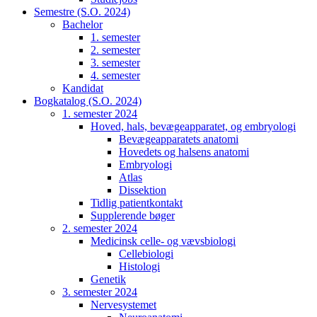
Semestre (S.O. 2024)
Bachelor
1. semester
2. semester
3. semester
4. semester
Kandidat
Bogkatalog (S.O. 2024)
1. semester 2024
Hoved, hals, bevægeapparatet, og embryologi
Bevægeapparatets anatomi
Hovedets og halsens anatomi
Embryologi
Atlas
Dissektion
Tidlig patientkontakt
Supplerende bøger
2. semester 2024
Medicinsk celle- og vævsbiologi
Cellebiologi
Histologi
Genetik
3. semester 2024
Nervesystemet