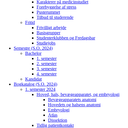
Karakterer på medicinstudiet
Forebyggelse af stress
Pusterummet
Tilbud til studerende
Fritid
Frivilligt arbejde
Basisgrupper
Studenterklubben og Fredagsbar
Studiejobs
Semestre (S.O. 2024)
Bachelor
1. semester
2. semester
3. semester
4. semester
Kandidat
Bogkatalog (S.O. 2024)
1. semester 2024
Hoved, hals, bevægeapparatet, og embryologi
Bevægeapparatets anatomi
Hovedets og halsens anatomi
Embryologi
Atlas
Dissektion
Tidlig patientkontakt