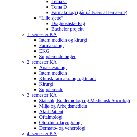
Tema C
Tema D
Farmakologi (går på tværs af temaerne)
“Lille sjette”
Diagnostiske Fag
Bachelor projekt
1. semester KA
Intern medicin og kirurgi
Farmakologi
EKG
Supplerende bøger
2. semester KA
Anæstesiologi
Intern medicin
Klinisk farmakologi og terapi
Kirurgi
Supplerende
3. semester KA
Statistik, Epidemiologi og Medicinsk Sociologi
Miljø og Arbejdsmedicin
Akut Patient
Oftalmologi
Oto-rhino-laryngologi
Dermato- og venerologi
4. semester KA