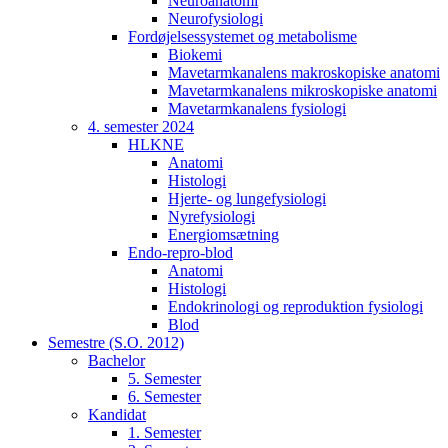
Neuroanatomi
Neurofysiologi
Fordøjelsessystemet og metabolisme
Biokemi
Mavetarmkanalens makroskopiske anatomi
Mavetarmkanalens mikroskopiske anatomi
Mavetarmkanalens fysiologi
4. semester 2024
HLKNE
Anatomi
Histologi
Hjerte- og lungefysiologi
Nyrefysiologi
Energiomsætning
Endo-repro-blod
Anatomi
Histologi
Endokrinologi og reproduktion fysiologi
Blod
Semestre (S.O. 2012)
Bachelor
5. Semester
6. Semester
Kandidat
1. Semester