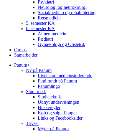
Psykiatri
Neurologi og neurokirurgi
Socialmedicin og rehabilitering
Retsmedicin
5. semester KA
6. semester KA
Almen medicin
Pædiatri
Gynækologi og Obstetrik
Om os
Samarbejder
Panum+
Ny på Panum
Livet som medicinstuderende
Find rundt på Panum
Panumlingo
Stud. med.
Studieteknik
Udnyt undervisningen
Huskeregler
Køb og salg af bøger
Links og Facebooksider
Trivsel
Myter på Panum